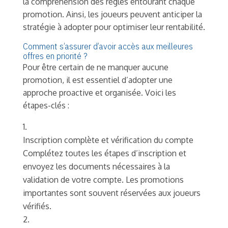
la compréhension des règles entourant chaque
promotion. Ainsi, les joueurs peuvent anticiper la
stratégie à adopter pour optimiser leur rentabilité.
Comment s’assurer d’avoir accès aux meilleures
offres en priorité ?
Pour être certain de ne manquer aucune
promotion, il est essentiel d’adopter une
approche proactive et organisée. Voici les
étapes-clés :
Inscription complète et vérification du compte
Complétez toutes les étapes d’inscription et
envoyez les documents nécessaires à la
validation de votre compte. Les promotions
importantes sont souvent réservées aux joueurs
vérifiés.