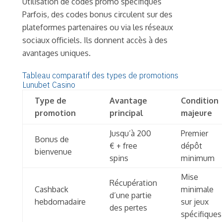
Utilisation de codes promo spécifiques
Parfois, des codes bonus circulent sur des
plateformes partenaires ou via les réseaux
sociaux officiels. Ils donnent accès à des
avantages uniques.
Tableau comparatif des types de promotions
Lunubet Casino
Type de
Avantage
Condition
promotion
principal
majeure
Jusqu’à 200
Premier
Bonus de
€ + free
dépôt
bienvenue
spins
minimum
Mise
Récupération
Cashback
minimale
d’une partie
hebdomadaire
sur jeux
des pertes
spécifiques