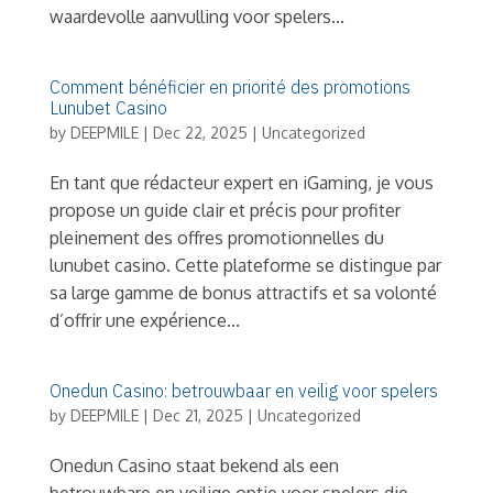
waardevolle aanvulling voor spelers...
Comment bénéficier en priorité des promotions
Lunubet Casino
by
DEEPMILE
|
Dec 22, 2025
|
Uncategorized
En tant que rédacteur expert en iGaming, je vous
propose un guide clair et précis pour profiter
pleinement des offres promotionnelles du
lunubet casino. Cette plateforme se distingue par
sa large gamme de bonus attractifs et sa volonté
d’offrir une expérience...
Onedun Casino: betrouwbaar en veilig voor spelers
by
DEEPMILE
|
Dec 21, 2025
|
Uncategorized
Onedun Casino staat bekend als een