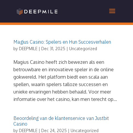
Magius Casino: Spelers en Hun Succesverhalen
by
DEEPMILE
|
Dec 31, 2025
|
Uncategorized
Magius Casino heeft zich bewezen als een
betrouwbare en innovatieve speler in de online
gokwereld. Het platform biedt een scala aan
spellen, waarin spelers talloze successen en
unieke ervaringen hebben behaald. Voor meer
informatie over het casino, kan men terecht op...
Beoordeling van de klantenservice van Justbit
Casino
by
DEEPMILE
|
Dec 24, 2025
|
Uncategorized