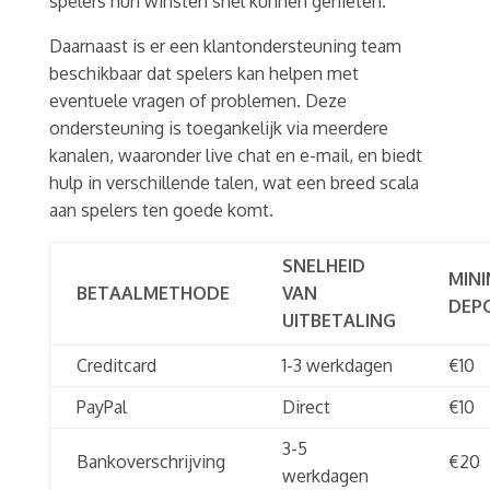
spelers hun winsten snel kunnen genieten.
Daarnaast is er een klantondersteuning team
beschikbaar dat spelers kan helpen met
eventuele vragen of problemen. Deze
ondersteuning is toegankelijk via meerdere
kanalen, waaronder live chat en e-mail, en biedt
hulp in verschillende talen, wat een breed scala
aan spelers ten goede komt.
SNELHEID
MIN
BETAALMETHODE
VAN
DEP
UITBETALING
Creditcard
1-3 werkdagen
€10
PayPal
Direct
€10
3-5
Bankoverschrijving
€20
werkdagen