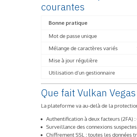
courantes
Bonne pratique
Mot de passe unique
Mélange de caractères variés
Mise à jour régulière
Utilisation d’un gestionnaire
Que fait Vulkan Vegas 
La plateforme va au-delà de la protectio
Authentification à deux facteurs (2FA)
Surveillance des connexions suspectes :
Chiffrement SSL : toutes les données t