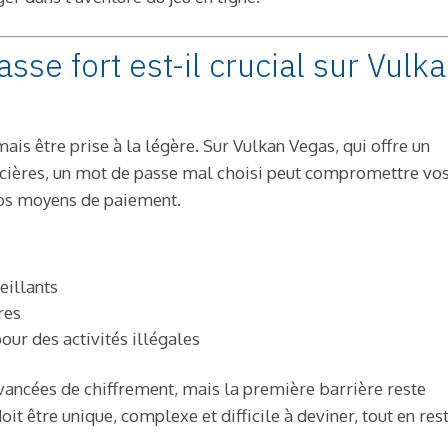
se fort est-il crucial sur Vulk
ais être prise à la légère. Sur Vulkan Vegas, qui offre un
nancières, un mot de passe mal choisi peut compromettre vo
vos moyens de paiement.
eillants
res
our des activités illégales
vancées de chiffrement, mais la première barrière reste
it être unique, complexe et difficile à deviner, tout en res