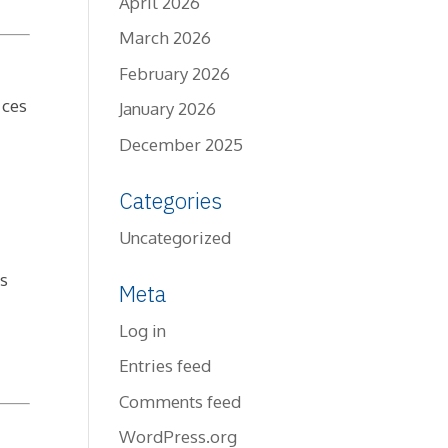
April 2026
March 2026
February 2026
 ces
January 2026
December 2025
Categories
Uncategorized
ts
Meta
Log in
Entries feed
Comments feed
WordPress.org