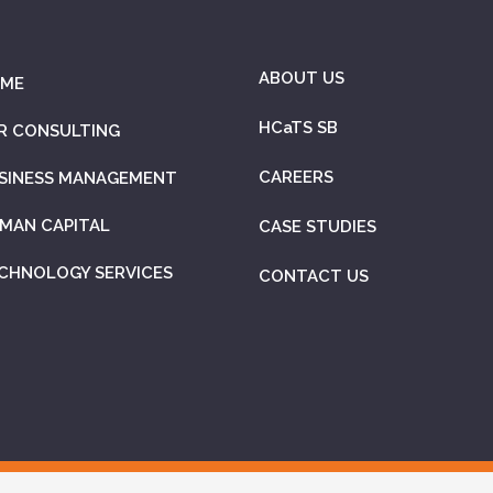
ABOUT US
ME
HCaTS SB
R CONSULTING
CAREERS
SINESS MANAGEMENT
MAN CAPITAL
CASE STUDIES
CHNOLOGY SERVICES
CONTACT US