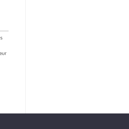
as
eur