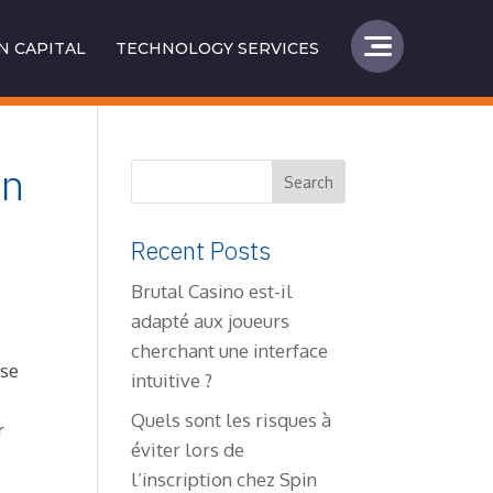
 CAPITAL
TECHNOLOGY SERVICES
an
Recent Posts
Brutal Casino est-il
adapté aux joueurs
cherchant une interface
ose
intuitive ?
Quels sont les risques à
r
éviter lors de
l’inscription chez Spin