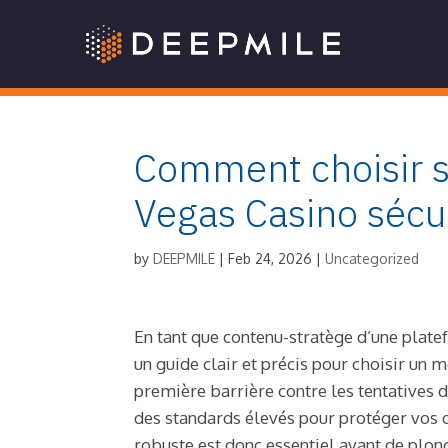
Comment choisir s
Vegas Casino sécu
by
DEEPMILE
|
Feb 24, 2026
|
Uncategorized
En tant que contenu-stratège d’une plate
un guide clair et précis pour choisir un 
première barrière contre les tentatives d
des standards élevés pour protéger vo
robuste est donc essentiel avant de plong