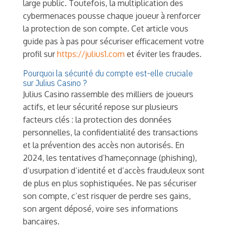
large public. Toutefois, la multiplication des
cybermenaces pousse chaque joueur à renforcer
la protection de son compte. Cet article vous
guide pas à pas pour sécuriser efficacement votre
profil sur
https://julius1.com
et éviter les fraudes.
Pourquoi la sécurité du compte est-elle cruciale
sur Julius Casino ?
Julius Casino rassemble des milliers de joueurs
actifs, et leur sécurité repose sur plusieurs
facteurs clés : la protection des données
personnelles, la confidentialité des transactions
et la prévention des accès non autorisés. En
2024, les tentatives d’hameçonnage (phishing),
d’usurpation d’identité et d’accès frauduleux sont
de plus en plus sophistiquées. Ne pas sécuriser
son compte, c’est risquer de perdre ses gains,
son argent déposé, voire ses informations
bancaires.