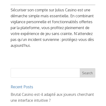
Sécuriser son compte sur Julius Casino est une
démarche simple mais essentielle. En combinant
vigilance personnelle et fonctionnalités offertes
par la plateforme, vous profitez pleinement de
votre expérience de jeu sans crainte. N’attendez
pas qu’un incident survienne : protégez-vous dès
aujourd’hui.
Recent Posts
Brutal Casino est-il adapté aux joueurs cherchant
une interface intuitive ?