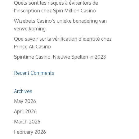
Quels sont les risques à éviter lors de
l’inscription chez Spin Million Casino
Wizebets Casino’s unieke benadering van
verwelkoming
Que savoir sur la vérification d’identité chez
Prince Ali Casino
Spintime Casino: Nieuwe Spellen in 2023
Recent Comments
Archives
May 2026
April 2026
March 2026
February 2026