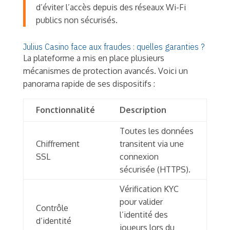
d’éviter l’accès depuis des réseaux Wi-Fi
publics non sécurisés.
Julius Casino face aux fraudes : quelles garanties ?
La plateforme a mis en place plusieurs
mécanismes de protection avancés. Voici un
panorama rapide de ses dispositifs :
Fonctionnalité
Description
Toutes les données
Chiffrement
transitent via une
SSL
connexion
sécurisée (HTTPS).
Vérification KYC
pour valider
Contrôle
l’identité des
d’identité
joueurs lors du