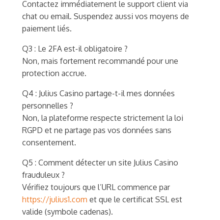
Contactez immédiatement le support client via
chat ou email. Suspendez aussi vos moyens de
paiement liés.
Q3 : Le 2FA est-il obligatoire ?
Non, mais fortement recommandé pour une
protection accrue.
Q4 : Julius Casino partage-t-il mes données
personnelles ?
Non, la plateforme respecte strictement la loi
RGPD et ne partage pas vos données sans
consentement.
Q5 : Comment détecter un site Julius Casino
frauduleux ?
Vérifiez toujours que l’URL commence par
https://julius1.com
et que le certificat SSL est
valide (symbole cadenas).