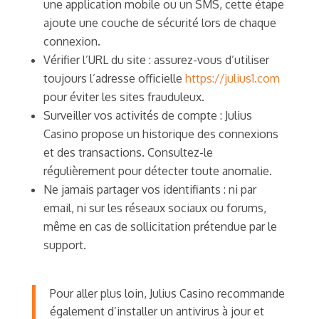
une application mobile ou un SMS, cette étape
ajoute une couche de sécurité lors de chaque
connexion.
Vérifier l’URL du site : assurez-vous d’utiliser
toujours l’adresse officielle
https://julius1.com
pour éviter les sites frauduleux.
Surveiller vos activités de compte : Julius
Casino propose un historique des connexions
et des transactions. Consultez-le
régulièrement pour détecter toute anomalie.
Ne jamais partager vos identifiants : ni par
email, ni sur les réseaux sociaux ou forums,
même en cas de sollicitation prétendue par le
support.
Pour aller plus loin, Julius Casino recommande
également d’installer un antivirus à jour et