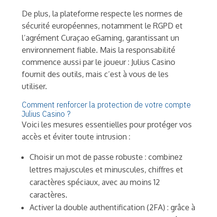
De plus, la plateforme respecte les normes de
sécurité européennes, notamment le RGPD et
l’agrément Curaçao eGaming, garantissant un
environnement fiable. Mais la responsabilité
commence aussi par le joueur : Julius Casino
fournit des outils, mais c’est à vous de les
utiliser.
Comment renforcer la protection de votre compte
Julius Casino ?
Voici les mesures essentielles pour protéger vos
accès et éviter toute intrusion :
Choisir un mot de passe robuste : combinez
lettres majuscules et minuscules, chiffres et
caractères spéciaux, avec au moins 12
caractères.
Activer la double authentification (2FA) : grâce à