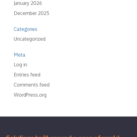
January 2026
December 2025
Categories
Uncategorized
Meta
Log in
Entries feed
Comments feed
WordPress.org