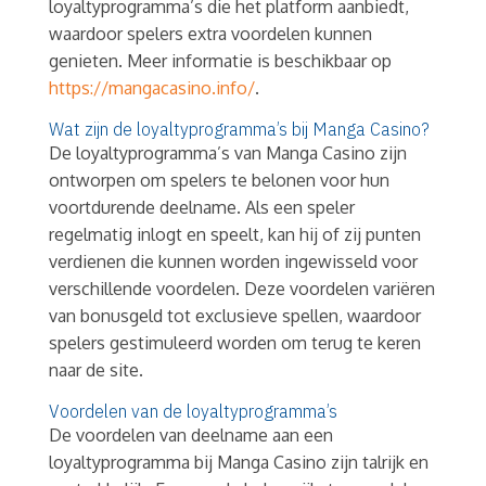
loyaltyprogramma’s die het platform aanbiedt,
waardoor spelers extra voordelen kunnen
genieten. Meer informatie is beschikbaar op
https://mangacasino.info/
.
Wat zijn de loyaltyprogramma’s bij Manga Casino?
De loyaltyprogramma’s van Manga Casino zijn
ontworpen om spelers te belonen voor hun
voortdurende deelname. Als een speler
regelmatig inlogt en speelt, kan hij of zij punten
verdienen die kunnen worden ingewisseld voor
verschillende voordelen. Deze voordelen variëren
van bonusgeld tot exclusieve spellen, waardoor
spelers gestimuleerd worden om terug te keren
naar de site.
Voordelen van de loyaltyprogramma’s
De voordelen van deelname aan een
loyaltyprogramma bij Manga Casino zijn talrijk en