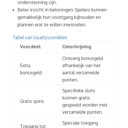
ondersteuning zijn.
Beter inzicht in beloningen: Spelers kunnen
gemakkelijk hun voortgang bijhouden en
plannen wat ze willen inwisselen.
Tabel van loyaltyvoordelen
Voordeel
Omschrijving
Ontvang bonusgeld
Extra
afhankelijk van het
bonusgeld
aantal verzamelde
punten.
Specifieke slots
kunnen gratis
Gratis spins
gespeeld worden met
verzamelde punten.
Speciale toegang
Toegang tot