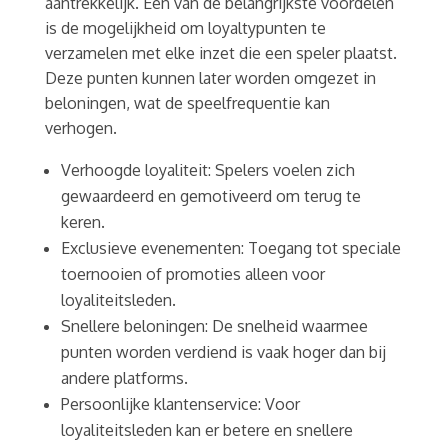
aantrekkelijk. Een van de belangrijkste voordelen
is de mogelijkheid om loyaltypunten te
verzamelen met elke inzet die een speler plaatst.
Deze punten kunnen later worden omgezet in
beloningen, wat de speelfrequentie kan
verhogen.
Verhoogde loyaliteit: Spelers voelen zich
gewaardeerd en gemotiveerd om terug te
keren.
Exclusieve evenementen: Toegang tot speciale
toernooien of promoties alleen voor
loyaliteitsleden.
Snellere beloningen: De snelheid waarmee
punten worden verdiend is vaak hoger dan bij
andere platforms.
Persoonlijke klantenservice: Voor
loyaliteitsleden kan er betere en snellere