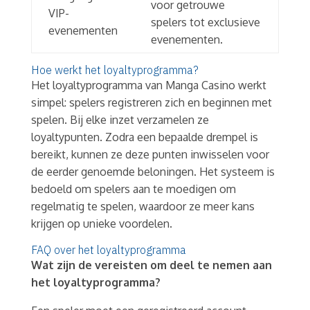
voor getrouwe
VIP-
spelers tot exclusieve
evenementen
evenementen.
Hoe werkt het loyaltyprogramma?
Het loyaltyprogramma van Manga Casino werkt
simpel: spelers registreren zich en beginnen met
spelen. Bij elke inzet verzamelen ze
loyaltypunten. Zodra een bepaalde drempel is
bereikt, kunnen ze deze punten inwisselen voor
de eerder genoemde beloningen. Het systeem is
bedoeld om spelers aan te moedigen om
regelmatig te spelen, waardoor ze meer kans
krijgen op unieke voordelen.
FAQ over het loyaltyprogramma
Wat zijn de vereisten om deel te nemen aan
het loyaltyprogramma?