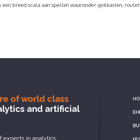
s een breed scala aan spellen waaronder gokkasten, roulet
re of
world class
HO
ytics and artificial
EH
BU
experts in analytics,
HU