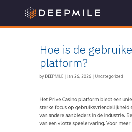
Hoe is de gebruike
platform?
by
DEEPMILE
|
Jan 26, 2026
|
Uncategorized
Het Prive Casino platform biedt een uni
sterke focus op gebruiksvriendelijkheid 
van andere aanbieders in de industrie. B
van een vlotte speelervaring. Voor meer