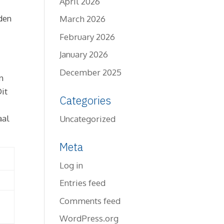
April 2026
den
March 2026
February 2026
January 2026
December 2025
n
it
Categories
aal
Uncategorized
Meta
Log in
Entries feed
Comments feed
WordPress.org