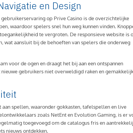
Navigatie en Design
 gebruikerservaring op Prive Casino is de overzichtelijke
worpen, waardoor spelers snel hun weg kunnen vinden. Knopp
e toegankelijkheid te vergroten. De responsieve website is 
 wat aansluit bij de behoeften van spelers die onderweg
am voor de ogen en draagt het bij aan een ontspannen
t nieuwe gebruikers niet overweldigd raken en gemakkelij
teit
 aan spellen, waaronder gokkasten, tafelspellen en live
pelontwikkelaars zoals NetEnt en Evolution Gaming, is er v
egelmatig toegevoegd om de catalogus fris en aantrekkelij
ets nieuws ontdekken.