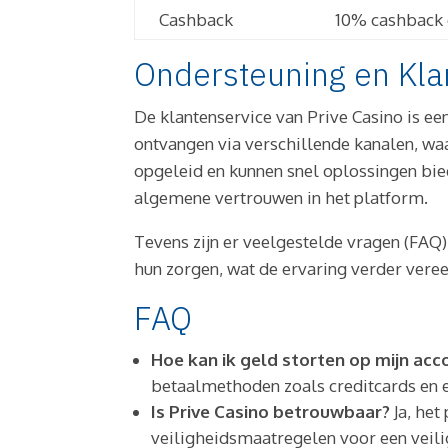
Cashback
10% cashback 
Ondersteuning en Kla
De klantenservice van Prive Casino is ee
ontvangen via verschillende kanalen, wa
opgeleid en kunnen snel oplossingen bie
algemene vertrouwen in het platform.
Tevens zijn er veelgestelde vragen (FAQ
hun zorgen, wat de ervaring verder vere
FAQ
Hoe kan ik geld storten op mijn acc
betaalmethoden zoals creditcards en e
Is Prive Casino betrouwbaar?
Ja, het
veiligheidsmaatregelen voor een veil