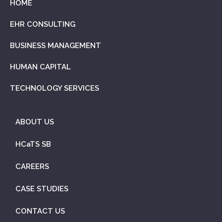
HOME
EHR CONSULTING
BUSINESS MANAGEMENT
HUMAN CAPITAL
TECHNOLOGY SERVICES
ABOUT US
HCaTS SB
CAREERS
CASE STUDIES
CONTACT US