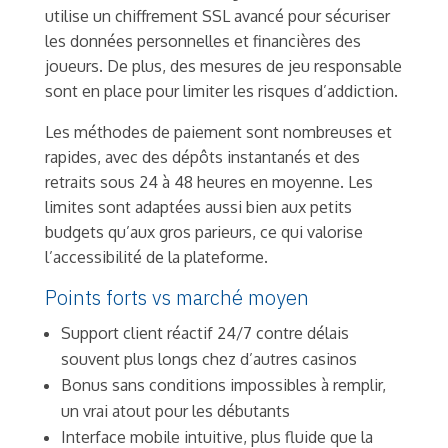
utilise un chiffrement SSL avancé pour sécuriser
les données personnelles et financières des
joueurs. De plus, des mesures de jeu responsable
sont en place pour limiter les risques d’addiction.
Les méthodes de paiement sont nombreuses et
rapides, avec des dépôts instantanés et des
retraits sous 24 à 48 heures en moyenne. Les
limites sont adaptées aussi bien aux petits
budgets qu’aux gros parieurs, ce qui valorise
l’accessibilité de la plateforme.
Points forts vs marché moyen
Support client réactif 24/7 contre délais
souvent plus longs chez d’autres casinos
Bonus sans conditions impossibles à remplir,
un vrai atout pour les débutants
Interface mobile intuitive, plus fluide que la