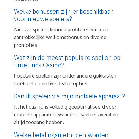
Welke bonussen zijn er beschikbaar
voor nieuwe spelers?
Nieuwe spelers kunnen profiteren van een
aantrekkelijke welkomstbonus en diverse
promoties.
Wat zijn de meest populaire spellen op
True Luck Casino?
Populaire spellen zijn onder andere gokkasten,
tafelspellen en live dealer-opties.
Kan ik spelen via mijn mobiele apparaat?
Ja, het casino is volledig geoptimaliseerd voor
mobiele apparaten, waardoor spelers overal en
altijd toegang hebben.
Welke betalingsmethoden worden