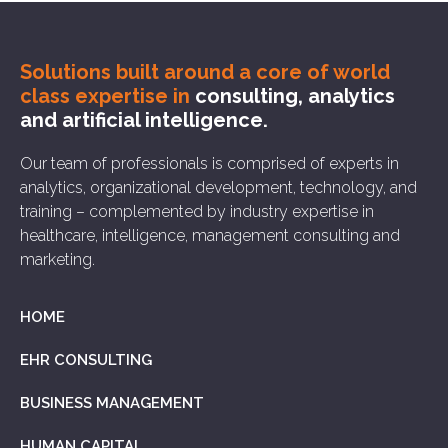
Solutions built around a core of
world
class expertise in
consulting, analytics
and artificial intelligence.
Our team of professionals is comprised of experts in
analytics, organizational development, technology, and
training – complemented by industry expertise in
healthcare, intelligence, management consulting and
marketing.
HOME
EHR CONSULTING
BUSINESS MANAGEMENT
HUMAN CAPITAL