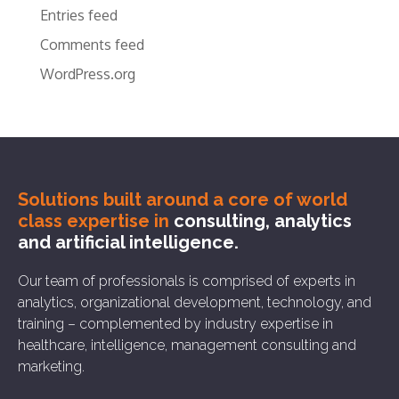
Entries feed
Comments feed
WordPress.org
Solutions built around a core of
world
class expertise in
consulting, analytics
and artificial intelligence.
Our team of professionals is comprised of experts in
analytics, organizational development, technology, and
training – complemented by industry expertise in
healthcare, intelligence, management consulting and
marketing.