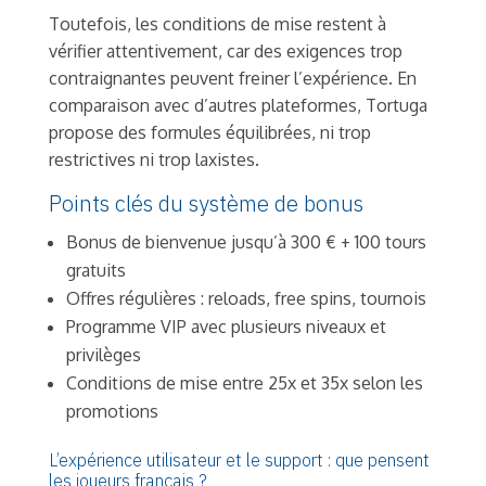
Toutefois, les conditions de mise restent à
vérifier attentivement, car des exigences trop
contraignantes peuvent freiner l’expérience. En
comparaison avec d’autres plateformes, Tortuga
propose des formules équilibrées, ni trop
restrictives ni trop laxistes.
Points clés du système de bonus
Bonus de bienvenue jusqu’à 300 € + 100 tours
gratuits
Offres régulières : reloads, free spins, tournois
Programme VIP avec plusieurs niveaux et
privilèges
Conditions de mise entre 25x et 35x selon les
promotions
L’expérience utilisateur et le support : que pensent
les joueurs français ?