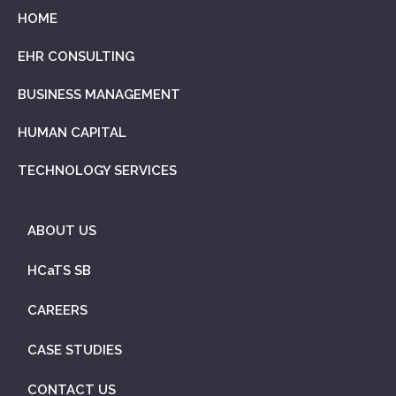
HOME
EHR CONSULTING
BUSINESS MANAGEMENT
HUMAN CAPITAL
TECHNOLOGY SERVICES
ABOUT US
HCaTS SB
CAREERS
CASE STUDIES
CONTACT US