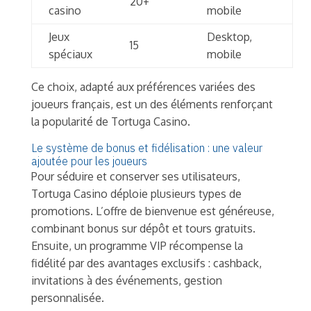
20+
casino
mobile
Jeux
Desktop,
15
spéciaux
mobile
Ce choix, adapté aux préférences variées des
joueurs français, est un des éléments renforçant
la popularité de Tortuga Casino.
Le système de bonus et fidélisation : une valeur
ajoutée pour les joueurs
Pour séduire et conserver ses utilisateurs,
Tortuga Casino déploie plusieurs types de
promotions. L’offre de bienvenue est généreuse,
combinant bonus sur dépôt et tours gratuits.
Ensuite, un programme VIP récompense la
fidélité par des avantages exclusifs : cashback,
invitations à des événements, gestion
personnalisée.