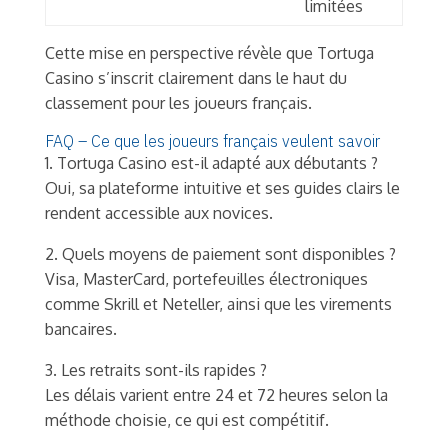
limitées
Cette mise en perspective révèle que Tortuga
Casino s’inscrit clairement dans le haut du
classement pour les joueurs français.
FAQ – Ce que les joueurs français veulent savoir
1. Tortuga Casino est-il adapté aux débutants ?
Oui, sa plateforme intuitive et ses guides clairs le
rendent accessible aux novices.
2. Quels moyens de paiement sont disponibles ?
Visa, MasterCard, portefeuilles électroniques
comme Skrill et Neteller, ainsi que les virements
bancaires.
3. Les retraits sont-ils rapides ?
Les délais varient entre 24 et 72 heures selon la
méthode choisie, ce qui est compétitif.