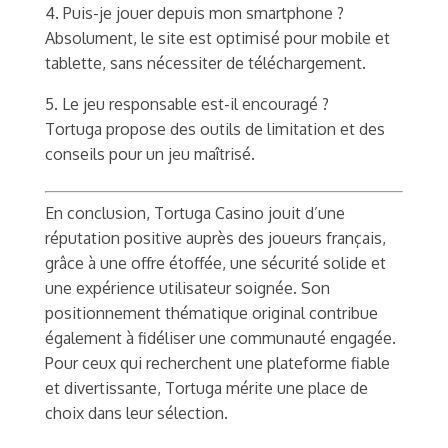
4. Puis-je jouer depuis mon smartphone ?
Absolument, le site est optimisé pour mobile et
tablette, sans nécessiter de téléchargement.
5. Le jeu responsable est-il encouragé ?
Tortuga propose des outils de limitation et des
conseils pour un jeu maîtrisé.
En conclusion, Tortuga Casino jouit d’une
réputation positive auprès des joueurs français,
grâce à une offre étoffée, une sécurité solide et
une expérience utilisateur soignée. Son
positionnement thématique original contribue
également à fidéliser une communauté engagée.
Pour ceux qui recherchent une plateforme fiable
et divertissante, Tortuga mérite une place de
choix dans leur sélection.