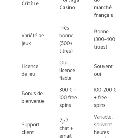
Critère
Casino
marché
français
Très
Bonne
Variété de
bonne
(300-400
jeux
(500+
titres)
titres)
Oui,
Licence
Souvent
licence
de jeu
oui
fiable
300 € +
100-200 €
Bonus de
100 free
+ free
bienvenue
spins
spins
Variable,
7j/7,
Support
souvent
chat +
client
heures
email