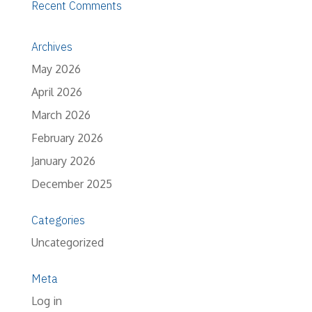
Recent Comments
Archives
May 2026
April 2026
March 2026
February 2026
January 2026
December 2025
Categories
Uncategorized
Meta
Log in