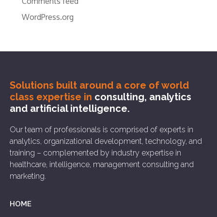
Comments feed
WordPress.org
Solutions built around a core of
world
class expertise in
consulting, analytics
and artificial intelligence.
Our team of professionals is comprised of experts in
analytics, organizational development, technology, and
training – complemented by industry expertise in
healthcare, intelligence, management consulting and
marketing.
HOME