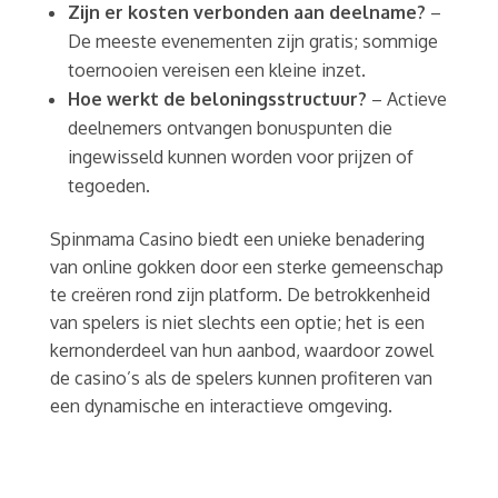
Zijn er kosten verbonden aan deelname?
–
De meeste evenementen zijn gratis; sommige
toernooien vereisen een kleine inzet.
Hoe werkt de beloningsstructuur?
– Actieve
deelnemers ontvangen bonuspunten die
ingewisseld kunnen worden voor prijzen of
tegoeden.
Spinmama Casino biedt een unieke benadering
van online gokken door een sterke gemeenschap
te creëren rond zijn platform. De betrokkenheid
van spelers is niet slechts een optie; het is een
kernonderdeel van hun aanbod, waardoor zowel
de casino’s als de spelers kunnen profiteren van
een dynamische en interactieve omgeving.