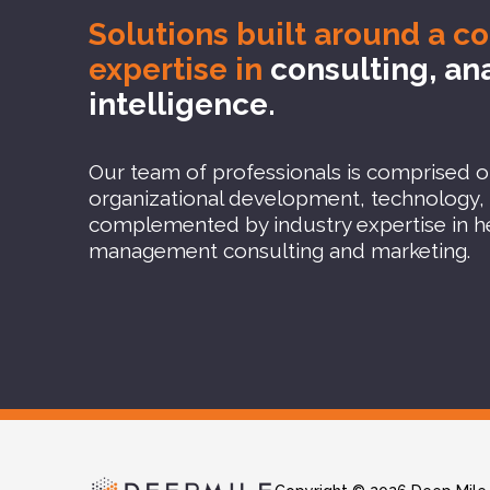
Solutions built around a co
expertise in
consulting, anal
intelligence.
Our team of professionals is comprised of 
organizational development, technology, 
complemented by industry expertise in hea
management consulting and marketing.