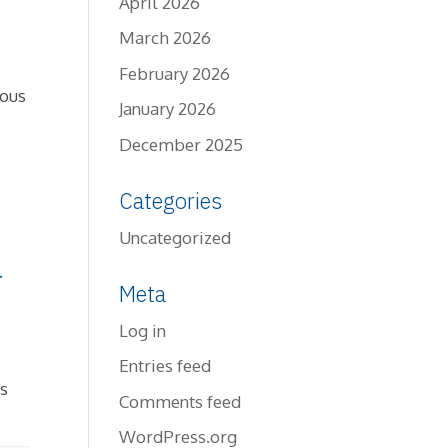
April 2026
March 2026
February 2026
vous
January 2026
December 2025
Categories
Uncategorized
r
Meta
Log in
Entries feed
ns
Comments feed
WordPress.org