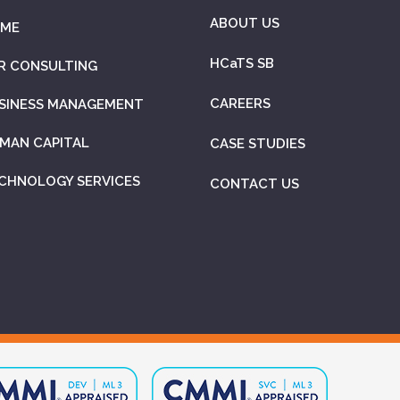
ABOUT US
ME
HCaTS SB
R CONSULTING
CAREERS
SINESS MANAGEMENT
MAN CAPITAL
CASE STUDIES
CHNOLOGY SERVICES
CONTACT US