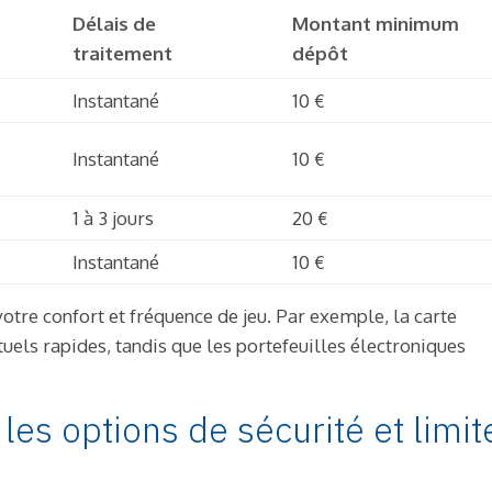
Délais de
Montant minimum
traitement
dépôt
Instantané
10 €
Instantané
10 €
1 à 3 jours
20 €
Instantané
10 €
otre confort et fréquence de jeu. Par exemple, la carte
uels rapides, tandis que les portefeuilles électroniques
s options de sécurité et limit