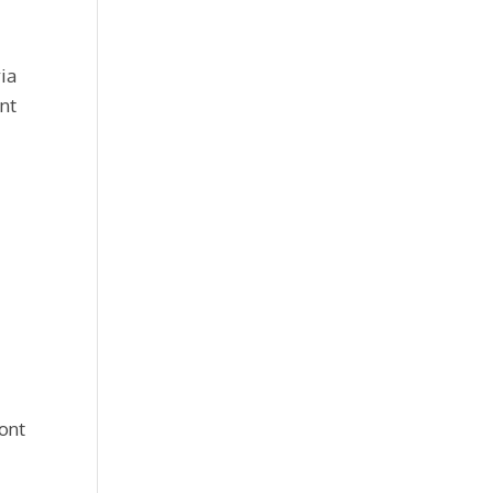
via
ent
sont