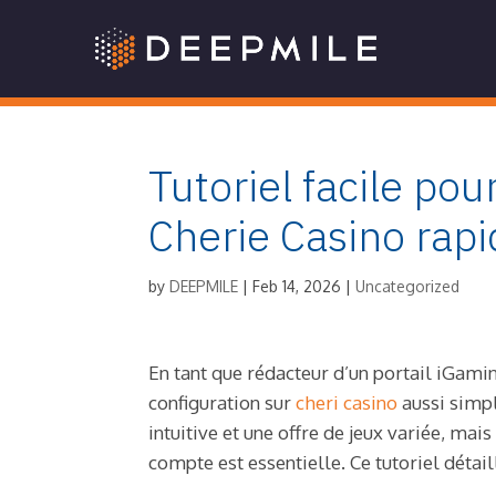
Tutoriel facile po
Cherie Casino rap
by
DEEPMILE
|
Feb 14, 2026
|
Uncategorized
En tant que rédacteur d’un portail iGamin
configuration sur
cheri casino
aussi simpl
intuitive et une offre de jeux variée, mai
compte est essentielle. Ce tutoriel déta