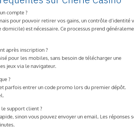
 un compte ?
mais pour pouvoir retirer vos gains, un contrôle d’identité 
 de domicile) est nécessaire. Ce processus prend généralem
t après inscription ?
isé pour les mobiles, sans besoin de télécharger une
es jeux via le navigateur.
que ?
et parfois entrer un code promo lors du premier dépôt.
l.
le support client ?
 rapide, sinon vous pouvez envoyer un email. Les réponses 
nutes.