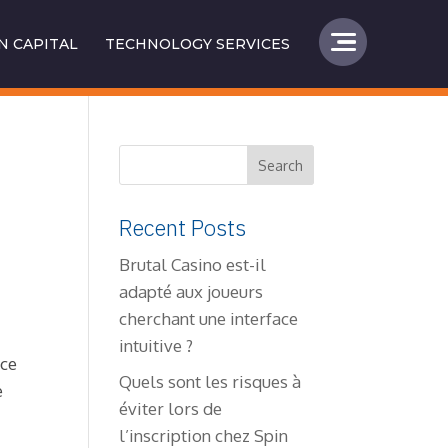
 CAPITAL
TECHNOLOGY SERVICES
Recent Posts
Brutal Casino est-il
adapté aux joueurs
cherchant une interface
intuitive ?
ace
Quels sont les risques à
e
éviter lors de
l’inscription chez Spin