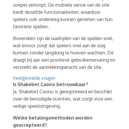
soepel verloopt. De mobiele versie van de site
biedt dezelfde functionaliteiten, waardoor
spelers ook onderweg kunnen genieten van hun
favoriete spellen.
Bovendien zijn de laadtijden van de spellen snel,
wat ervoor zorgt dat spelers snel aan de slag
kunnen zonder langdurig te hoeven wachten. Dit
draagt bij aan een positieve gebruikerservaring en
versterkt de aantrekkingskracht van de site.
Veelgestelde vragen
Is Shakebet Casino betrouwbaar?
Ja, Shakebet Casino is geregistreerd en beschikt
over de benodigde licenties, wat zorgt voor een
veilige speelomgeving.
Welke betalingsmethoden worden
geaccepteerd?