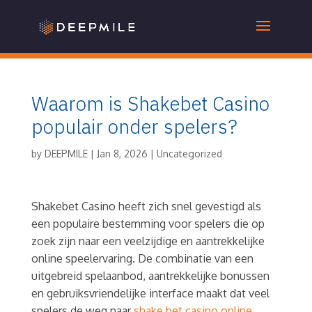
Waarom is Shakebet Casino
populair onder spelers?
by
DEEPMILE
|
Jan 8, 2026
|
Uncategorized
Shakebet Casino heeft zich snel gevestigd als
een populaire bestemming voor spelers die op
zoek zijn naar een veelzijdige en aantrekkelijke
online speelervaring. De combinatie van een
uitgebreid spelaanbod, aantrekkelijke bonussen
en gebruiksvriendelijke interface maakt dat veel
spelers de weg naar
shake bet casino online