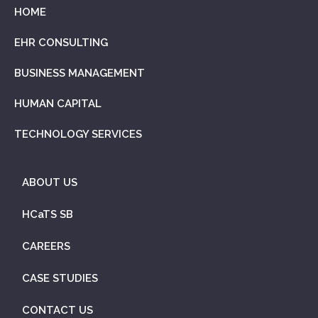
HOME
EHR CONSULTING
BUSINESS MANAGEMENT
HUMAN CAPITAL
TECHNOLOGY SERVICES
ABOUT US
HCaTS SB
CAREERS
CASE STUDIES
CONTACT US