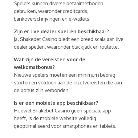
Spelers kunnen diverse betaalmethoden
gebruiken, waaronder creditcards,
bankoverschrijvingen en e-wallets.
Zijn er live dealer spellen beschikbaar?
Ja, Shakebet Casino biedt een breed scala aan live
dealer spellen, waaronder blackjack en roulette.
Wat zijn de vereisten voor de
welkomstbonus?
Nieuwe spelers moeten een minimum bedrag
storten en voldoen aan de inzetvereisten die aan
de bonus zijn verbonden.
Is er een mobiele app beschikbaar?
Hoewel Shakebet Casino geen speciale app
heeft, is de mobiele website volledig
geoptimaliseerd voor smartphones en tablets.