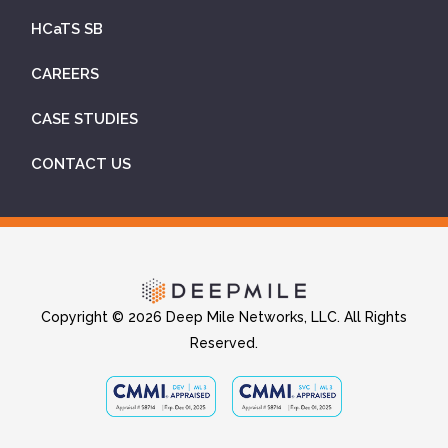
HCaTS SB
CAREERS
CASE STUDIES
CONTACT US
Copyright © 2026 Deep Mile Networks, LLC. All Rights
Reserved.